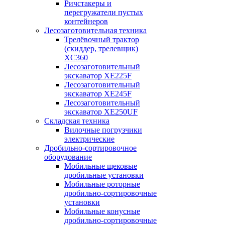
Ричстакеры и
перегружатели пустых
контейнеров
Лесозаготовительная техника
Трелёвочный трактор
(скиддер, трелевщик)
XC360
Лесозаготовительный
экскаватор XE225F
Лесозаготовительный
экскаватор XE245F
Лесозаготовительный
экскаватор XE250UF
Складская техника
Вилочные погрузчики
электрические
Дробильно-сортировочное
оборудование
Мобильные щековые
дробильные установки
Мобильные роторные
дробильно-сортировочные
установки
Мобильные конусные
дробильно-сортировочные