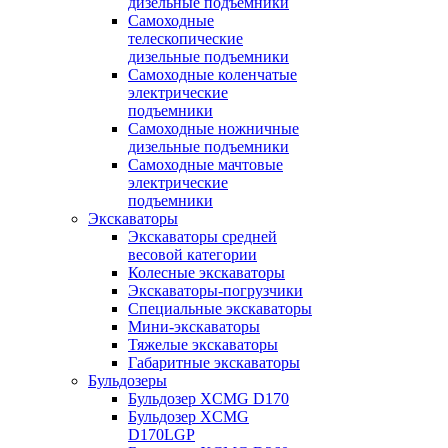
дизельные подъемники
Самоходные
телескопические
дизельные подъемники
Самоходные коленчатые
электрические
подъемники
Самоходные ножничные
дизельные подъемники
Самоходные мачтовые
электрические
подъемники
Экскаваторы
Экскаваторы средней
весовой категории
Колесные экскаваторы
Экскаваторы-погрузчики
Специальные экскаваторы
Мини-экскаваторы
Тяжелые экскаваторы
Габаритные экскаваторы
Бульдозеры
Бульдозер XCMG D170
Бульдозер XCMG
D170LGP