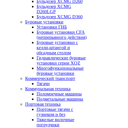
Бульдозер XCMG D260
Бульдозер XCMG
D260LGP
Бульдозер XCMG D360
Буровые установки
Установки ГНБ
Буровые установки CFA
(непрерывного действия)
Буровые установки с
келли-штангой и
обсадным столом
Гидравлические буровые
установки серии XQZ
Многофункциональные
буровые установки
Коммерческий транспорт
Тягачи
Коммунальная техника
Поломоечные машины
Подметальные машины
Портовая техника
Портовые тягачи с
гузнеком и без
Тяжелые вилочные
погрузчики