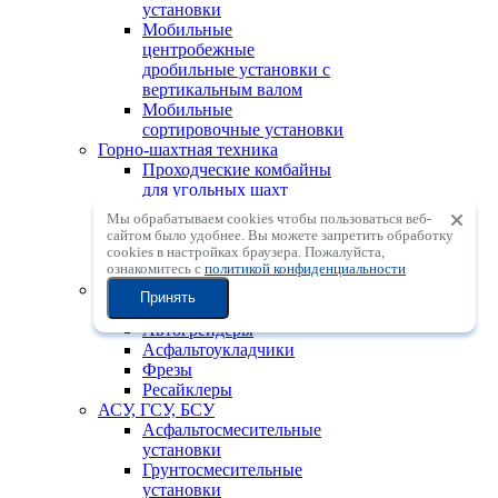
установки
Мобильные
центробежные
дробильные установки с
вертикальным валом
Мобильные
сортировочные установки
Горно-шахтная техника
Проходческие комбайны
для угольных шахт
Тоннелепроходческие
Мы обрабатываем cookies чтобы пользоваться веб-
комбайны
сайтом было удобнее. Вы можете запретить обработку
Установки для бурения с
сookies в настройках браузера. Пожалуйста,
ознакомитесь с
политикой конфиденциальности
поверхности с ПП (DTH)
Дорожно-строительная техника
Принять
Катки
Автогрейдеры
Асфальтоукладчики
Фрезы
Ресайклеры
АСУ, ГСУ, БСУ
Асфальтосмесительные
установки
Грунтосмесительные
установки