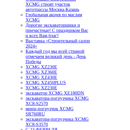
XCMG строят участок
автотрассы Москва-Казань
Глобальная акция по маслам
XCMG
Дорогие экскаваторщики и
причастные! С праздником Вас
и всех Вам благ!
Выставка «Строительный салон
2024»
Каждый год мы всей страной
отмечаем великий день - День
Победы
XCMG XZ230E
XCMG XZ360E
XCMG XZ430E
XCMG XZ450PLUS
XCMG XZ230E
экскаватор XCMG XE180DN
экскаватора-погрузчика XCMG
XC8-S2570
мини-погрузчик XCMG
SR760RU
экскаватора-погрузчика XCMG
XC8-S3570
С 23 ФЕВРАЛЯ