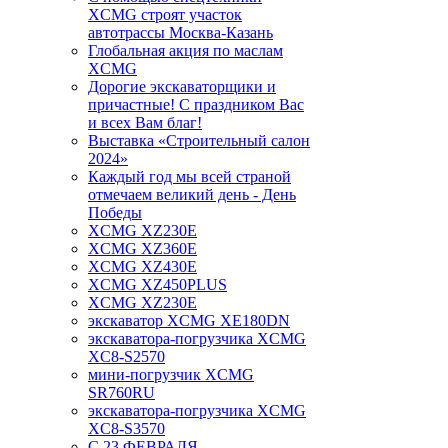
XCMG строят участок
автотрассы Москва-Казань
Глобальная акция по маслам
XCMG
Дорогие экскаваторщики и
причастные! С праздником Вас
и всех Вам благ!
Выставка «Строительный салон
2024»
Каждый год мы всей страной
отмечаем великий день - День
Победы
XCMG XZ230E
XCMG XZ360E
XCMG XZ430E
XCMG XZ450PLUS
XCMG XZ230E
экскаватор XCMG XE180DN
экскаватора-погрузчика XCMG
XC8-S2570
мини-погрузчик XCMG
SR760RU
экскаватора-погрузчика XCMG
XC8-S3570
С 23 ФЕВРАЛЯ