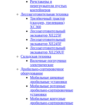
Ричстакеры и
перегружатели пустых
контейнеров
Лесозаготовительная техника
Трелёвочный трактор
(скиддер, трелевщик)
XC360
Лесозаготовительный
экскаватор XE225F
Лесозаготовительный
экскаватор XE245F
Лесозаготовительный
экскаватор XE250UF
Складская техника
Вилочные погрузчики
электрические
Дробильно-сортировочное
оборудование
Мобильные щековые
дробильные установки
Мобильные роторные
дробильно-сортировочные
установки
Мобильные конусные
дробильно-сортировочные