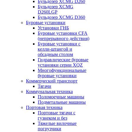
Бульдозер XCMG D260
Бульдозер XCMG
D260LGP
Бульдозер XCMG D360
Буровые установки
Установки ГНБ
Буровые установки CFA
(непрерывного действия)
Буровые установки с
келли-штангой и
обсадным столом
Гидравлические буровые
установки серии XQZ
Многофункциональные
буровые установки
Коммерческий транспорт
Тягачи
Коммунальная техника
Поломоечные машины
Подметальные машины
Портовая техника
Портовые тягачи с
гузнеком и без
Тяжелые вилочные
погрузчики