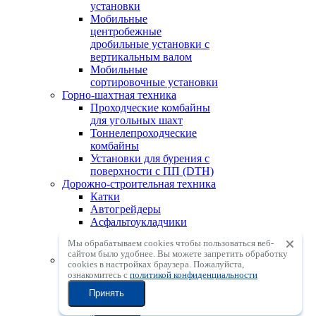
установки
Мобильные
центробежные
дробильные установки с
вертикальным валом
Мобильные
сортировочные установки
Горно-шахтная техника
Проходческие комбайны
для угольных шахт
Тоннелепроходческие
комбайны
Установки для бурения с
поверхности с ПП (DTH)
Дорожно-строительная техника
Катки
Автогрейдеры
Асфальтоукладчики
Фрезы
Мы обрабатываем cookies чтобы пользоваться веб-
Ресайклеры
сайтом было удобнее. Вы можете запретить обработку
АСУ, ГСУ, БСУ
сookies в настройках браузера. Пожалуйста,
Асфальтосмесительные
ознакомитесь с
политикой конфиденциальности
установки
Принять
Грунтосмесительные
установки