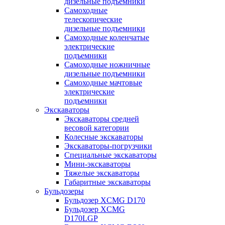
дизельные подъемники
Самоходные
телескопические
дизельные подъемники
Самоходные коленчатые
электрические
подъемники
Самоходные ножничные
дизельные подъемники
Самоходные мачтовые
электрические
подъемники
Экскаваторы
Экскаваторы средней
весовой категории
Колесные экскаваторы
Экскаваторы-погрузчики
Специальные экскаваторы
Мини-экскаваторы
Тяжелые экскаваторы
Габаритные экскаваторы
Бульдозеры
Бульдозер XCMG D170
Бульдозер XCMG
D170LGP