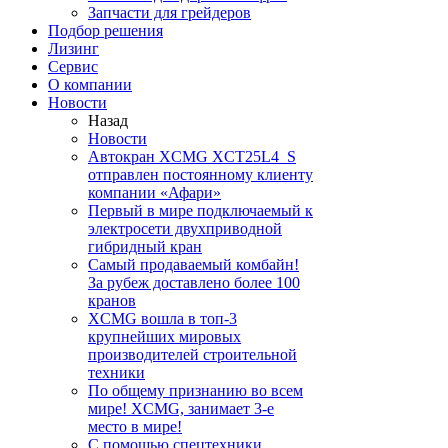
Запчасти для грейдеров
Подбор решения
Лизинг
Сервис
О компании
Новости
Назад
Новости
Автокран XCMG XCT25L4_S
отправлен постоянному клиенту
компании «Афари»
Первый в мире подключаемый к
электросети двухприводной
гибридный кран
Самый продаваемый комбайн!
За рубеж доставлено более 100
кранов
XCMG вошла в топ-3
крупнейших мировых
производителей строительной
техники
По общему признанию во всем
мире! XCMG, занимает 3-е
место в мире!
С помощью спецтехники