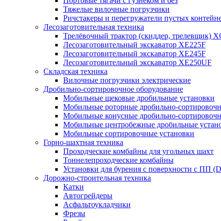
Портовые тягачи с гузнеком и без
Тяжелые вилочные погрузчики
Ричстакеры и перегружатели пустых контейн
Лесозаготовительная техника
Трелёвочный трактор (скиддер, трелевщик) 
Лесозаготовительный экскаватор XE225F
Лесозаготовительный экскаватор XE245F
Лесозаготовительный экскаватор XE250UF
Складская техника
Вилочные погрузчики электрические
Дробильно-сортировочное оборудование
Мобильные щековые дробильные установки
Мобильные роторные дробильно-сортировочн
Мобильные конусные дробильно-сортировочн
Мобильные центробежные дробильные устано
Мобильные сортировочные установки
Горно-шахтная техника
Проходческие комбайны для угольных шахт
Тоннелепроходческие комбайны
Установки для бурения с поверхности с ПП (
Дорожно-строительная техника
Катки
Автогрейдеры
Асфальтоукладчики
Фрезы