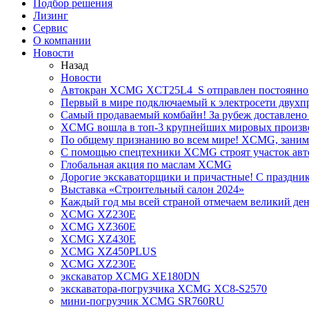
Подбор решения
Лизинг
Сервис
О компании
Новости
Назад
Новости
Автокран XCMG XCT25L4_S отправлен постоянно
Первый в мире подключаемый к электросети двух
Самый продаваемый комбайн! За рубеж доставлено 
XCMG вошла в топ-3 крупнейших мировых произво
По общему признанию во всем мире! XCMG, занимае
С помощью спецтехники XCMG строят участок авт
Глобальная акция по маслам XCMG
Дорогие экскаваторщики и причастные! С праздник
Выставка «Строительный салон 2024»
Каждый год мы всей страной отмечаем великий ден
XCMG XZ230E
XCMG XZ360E
XCMG XZ430E
XCMG XZ450PLUS
XCMG XZ230E
экскаватор XCMG XE180DN
экскаватора-погрузчика XCMG XC8-S2570
мини-погрузчик XCMG SR760RU