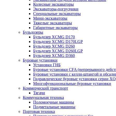
Колесные экскаваторы
Экскаваторы-погрузчики
Специальные экскаваторы
Мини-экскаваторы
Тяжелые экскаваторы
Габаритные экскаваторы
Бульдозеры
Бульдозер XCMG D170
Бульдозер XCMG D170LGP
Бульдозер XCMG D260
Бульдозер XCMG D260LGP
Бульдозер XCMG D360
Буровые установки
Установки ГНБ
Буровые установки CFA (непрерывного дейст
Буровые установки с келли-штангой и обсад
Гидравлические буровые установки серии X
Многофункциональные буровые установки
Коммерческий транспорт
Тягачи
Коммунальная техника
Поломоечные машины
Подметальные машины
Портовая техника