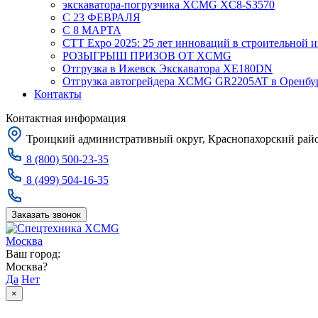
экскаватора-погрузчика XCMG XC8-S3570
С 23 ФЕВРАЛЯ
С 8 МАРТА
CTT Expo 2025: 25 лет инноваций в строительной 
РОЗЫГРЫШ ПРИЗОВ ОТ XCMG
Отгрузка в Ижевск Экскаватора XE180DN
Отгрузка автогрейдера XCMG GR2205AT в Оренбу
Контакты
Контактная информация
Троицкий административный округ, Краснопахорский район
8 (800) 500-23-35
8 (499) 504-16-35
Заказать звонок
Москва
Ваш город:
Москва?
Да
Нет
×