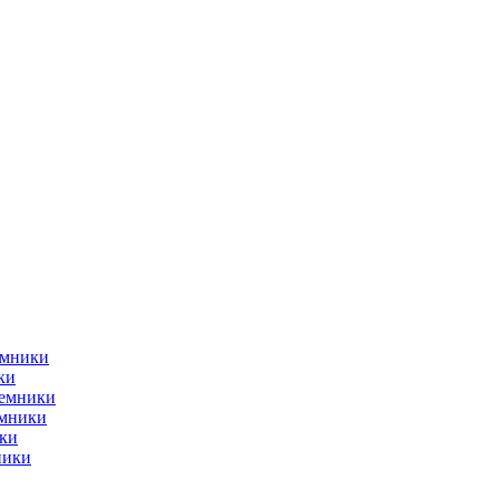
емники
ки
ъемники
емники
ки
ники