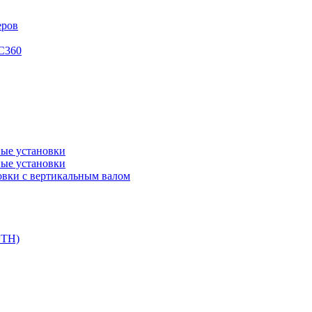
еров
XC360
ые установки
ые установки
вки с вертикальным валом
DTH)