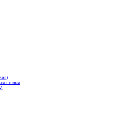
вия)
ным столом
QZ