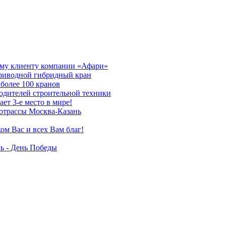
му клиенту компании «Афари»
приводной гибридный кран
более 100 кранов
дителей строительной техники
т 3-е место в мире!
отрассы Москва-Казань
ом Вас и всех Вам благ!
ь - День Победы