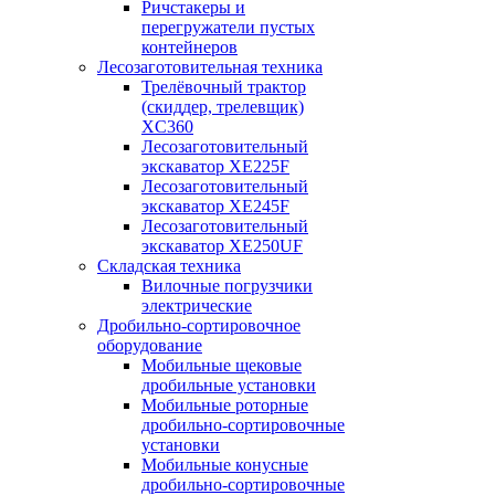
Ричстакеры и
перегружатели пустых
контейнеров
Лесозаготовительная техника
Трелёвочный трактор
(скиддер, трелевщик)
XC360
Лесозаготовительный
экскаватор XE225F
Лесозаготовительный
экскаватор XE245F
Лесозаготовительный
экскаватор XE250UF
Складская техника
Вилочные погрузчики
электрические
Дробильно-сортировочное
оборудование
Мобильные щековые
дробильные установки
Мобильные роторные
дробильно-сортировочные
установки
Мобильные конусные
дробильно-сортировочные