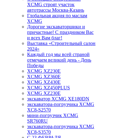
XCMG строят участок
автотрассы Москва-Казань
Глобальная акция по маслам
XCMG
Дорогие экскаваторщики и
причастные! С праздником Вас
и всех Вам благ!
Выставка «Строительный салон
2024»
Каждый год мы всей страной
отмечаем великий день - День
Победы
XCMG XZ230E
XCMG XZ360E
XCMG XZ430E
XCMG XZ450PLUS
XCMG XZ230E
экскаватор XCMG XE180DN
экскаватора-погрузчика XCMG
XC8-S2570
мини-погрузчик XCMG
SR760RU
экскаватора-погрузчика XCMG
XC8-S3570
С 23 ФЕВРАЛЯ