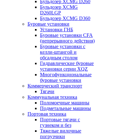
Бульдозер XCMG D260
Бульдозер XCMG
D260LGP
Бульдозер XCMG D360
Буровые установки
Установки ГНБ
Буровые установки CFA
(непрерывного действия)
Буровые установки с
келли-штангой и
обсадным столом
Гидравлические буровые
установки серии XQZ
Многофункциональные
буровые установки
Коммерческий транспорт
Тягачи
Коммунальная техника
Поломоечные машины
Подметальные машины
Портовая техника
Портовые тягачи с
гузнеком и без
Тяжелые вилочные
погрузчики