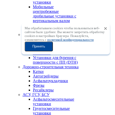
установки
Мобильные
центробежные
дробильные установки с
вертикальным валом
Мобильные
Мы обрабатываем cookies чтобы пользоваться веб-
сортировочные установки
сайтом было удобнее. Вы можете запретить обработку
Горно-шахтная техника
сookies в настройках браузера. Пожалуйста,
Проходческие комбайны
ознакомитесь с
политикой конфиденциальности
для угольных шахт
Принять
Тоннелепроходческие
комбайны
Установки для бурения с
поверхности с ПП (DTH)
Дорожно-строительная техника
Катки
Автогрейдеры
Асфальтоукладчики
Фрезы
Ресайклеры
АСУ, ГСУ, БСУ
Асфальтосмесительные
установки
Грунтосмесительные
установки