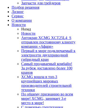
Запчасти для грейдеров
Подбор решения
Лизинг
Сервис
О компании
Новости
Назад
Новости
Автокран XCMG XCT25L4_S
отправлен постоянному клиенту
компании «Афари»
Первый в мире подключаемый к
электросети двухприводной
гибридный кран
Самый продаваемый комбайн!
За рубеж доставлено более 100
кранов
XCMG вошла в топ-3
крупнейших мировых
производителей строительной
техники
По общему признанию во всем
мире! XCMG, занимает 3-е
место в мире!
С помощью спецтехники