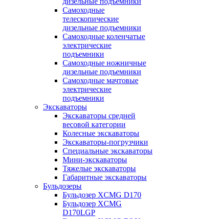
дизельные подъемники
Самоходные
телескопические
дизельные подъемники
Самоходные коленчатые
электрические
подъемники
Самоходные ножничные
дизельные подъемники
Самоходные мачтовые
электрические
подъемники
Экскаваторы
Экскаваторы средней
весовой категории
Колесные экскаваторы
Экскаваторы-погрузчики
Специальные экскаваторы
Мини-экскаваторы
Тяжелые экскаваторы
Габаритные экскаваторы
Бульдозеры
Бульдозер XCMG D170
Бульдозер XCMG
D170LGP