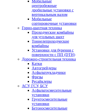
Мобильные
центробежные
дробильные установки с
вертикальным валом
Мобильные
сортировочные установки
Горно-шахтная техника
Проходческие комбайны
для угольных шахт
Тоннелепроходческие
комбайны
Установки для бурения с
поверхности с ПП (DTH)
Дорожно-строительная техника
Катки
Автогрейдеры
Асфальтоукладчики
Фрезы
Ресайклеры
АСУ, ГСУ, БСУ
Асфальтосмесительные
установки
Грунтосмесительные
установки
Бетоносмесительные