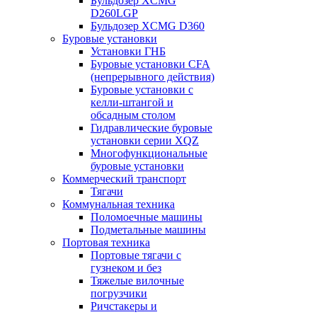
Бульдозер XCMG
D260LGP
Бульдозер XCMG D360
Буровые установки
Установки ГНБ
Буровые установки CFA
(непрерывного действия)
Буровые установки с
келли-штангой и
обсадным столом
Гидравлические буровые
установки серии XQZ
Многофункциональные
буровые установки
Коммерческий транспорт
Тягачи
Коммунальная техника
Поломоечные машины
Подметальные машины
Портовая техника
Портовые тягачи с
гузнеком и без
Тяжелые вилочные
погрузчики
Ричстакеры и