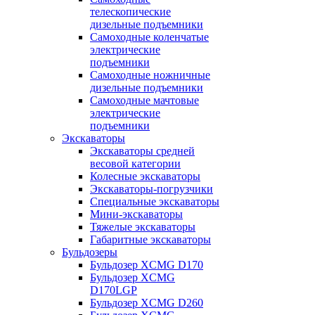
телескопические
дизельные подъемники
Самоходные коленчатые
электрические
подъемники
Самоходные ножничные
дизельные подъемники
Самоходные мачтовые
электрические
подъемники
Экскаваторы
Экскаваторы средней
весовой категории
Колесные экскаваторы
Экскаваторы-погрузчики
Специальные экскаваторы
Мини-экскаваторы
Тяжелые экскаваторы
Габаритные экскаваторы
Бульдозеры
Бульдозер XCMG D170
Бульдозер XCMG
D170LGP
Бульдозер XCMG D260