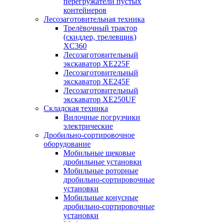
перегружатели пустых
контейнеров
Лесозаготовительная техника
Трелёвочный трактор
(скиддер, трелевщик)
XC360
Лесозаготовительный
экскаватор XE225F
Лесозаготовительный
экскаватор XE245F
Лесозаготовительный
экскаватор XE250UF
Складская техника
Вилочные погрузчики
электрические
Дробильно-сортировочное
оборудование
Мобильные щековые
дробильные установки
Мобильные роторные
дробильно-сортировочные
установки
Мобильные конусные
дробильно-сортировочные
установки