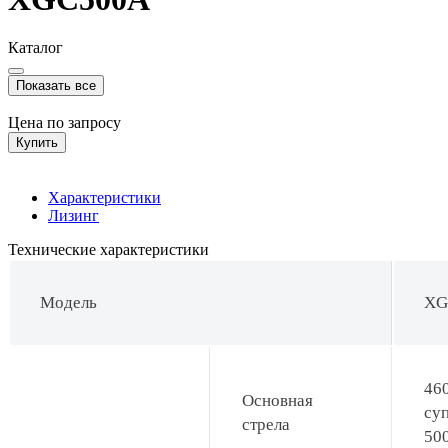
Каталог
Показать все
Цена по запросу
Купить
Характеристики
Лизинг
Технические характеристики
Модель
XG
460
Основная
су
стрела
50