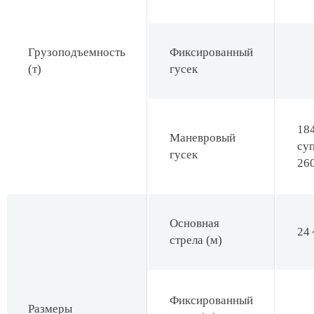
Грузоподъемность
Фиксированный
(т)
гусек
184
Маневровый
су
гусек
26
Основная
24
стрела (м)
Фиксированный
Размеры