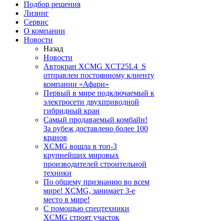
Подбор решения
Лизинг
Сервис
О компании
Новости
Назад
Новости
Автокран XCMG XCT25L4_S
отправлен постоянному клиенту
компании «Афари»
Первый в мире подключаемый к
электросети двухприводной
гибридный кран
Самый продаваемый комбайн!
За рубеж доставлено более 100
кранов
XCMG вошла в топ-3
крупнейших мировых
производителей строительной
техники
По общему признанию во всем
мире! XCMG, занимает 3-е
место в мире!
С помощью спецтехники
XCMG строят участок