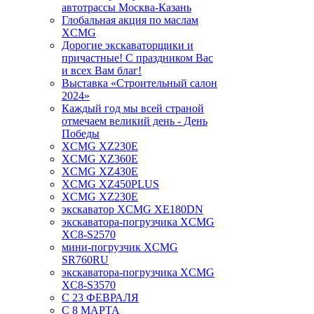
автотрассы Москва-Казань
Глобальная акция по маслам
XCMG
Дорогие экскаваторщики и
причастные! С праздником Вас
и всех Вам благ!
Выставка «Строительный салон
2024»
Каждый год мы всей страной
отмечаем великий день - День
Победы
XCMG XZ230E
XCMG XZ360E
XCMG XZ430E
XCMG XZ450PLUS
XCMG XZ230E
экскаватор XCMG XE180DN
экскаватора-погрузчика XCMG
XC8-S2570
мини-погрузчик XCMG
SR760RU
экскаватора-погрузчика XCMG
XC8-S3570
С 23 ФЕВРАЛЯ
С 8 МАРТА