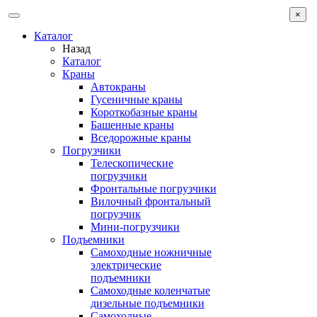
×
Каталог
Назад
Каталог
Краны
Автокраны
Гусеничные краны
Короткобазные краны
Башенные краны
Вcедорожные краны
Погрузчики
Телескопические
погрузчики
Фронтальные погрузчики
Вилочный фронтальный
погрузчик
Мини-погрузчики
Подъемники
Самоходные ножничные
электрические
подъемники
Самоходные коленчатые
дизельные подъемники
Самоходные