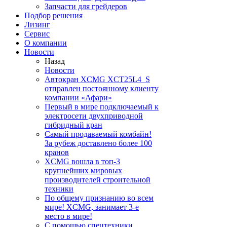
Запчасти для грейдеров
Подбор решения
Лизинг
Сервис
О компании
Новости
Назад
Новости
Автокран XCMG XCT25L4_S
отправлен постоянному клиенту
компании «Афари»
Первый в мире подключаемый к
электросети двухприводной
гибридный кран
Самый продаваемый комбайн!
За рубеж доставлено более 100
кранов
XCMG вошла в топ-3
крупнейших мировых
производителей строительной
техники
По общему признанию во всем
мире! XCMG, занимает 3-е
место в мире!
С помощью спецтехники