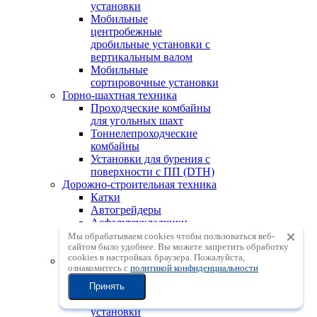
установки
Мобильные
центробежные
дробильные установки с
вертикальным валом
Мобильные
сортировочные установки
Горно-шахтная техника
Проходческие комбайны
для угольных шахт
Тоннелепроходческие
комбайны
Установки для бурения с
поверхности с ПП (DTH)
Дорожно-строительная техника
Катки
Автогрейдеры
Асфальтоукладчики
Фрезы
Мы обрабатываем cookies чтобы пользоваться веб-
сайтом было удобнее. Вы можете запретить обработку
Ресайклеры
сookies в настройках браузера. Пожалуйста,
АСУ, ГСУ, БСУ
ознакомитесь с
политикой конфиденциальности
Асфальтосмесительные
установки
Принять
Грунтосмесительные
установки