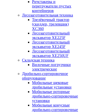
Ричстакеры и
перегружатели пустых
контейнеров
Лесозаготовительная техника
Трелёвочный трактор
(скиддер, трелевщик)
XC360
Лесозаготовительный
экскаватор XE225F
Лесозаготовительный
экскаватор XE245F
Лесозаготовительный
экскаватор XE250UF
Складская техника
Вилочные погрузчики
электрические
Дробильно-сортировочное
оборудование
Мобильные щековые
дробильные установки
Мобильные роторные
дробильно-сортировочные
установки
Мобильные конусные
дробильно-сортировочные