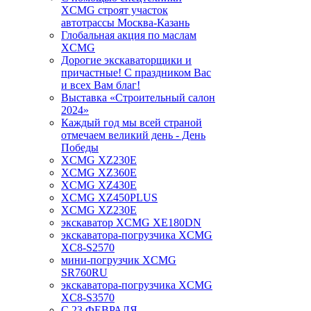
XCMG строят участок
автотрассы Москва-Казань
Глобальная акция по маслам
XCMG
Дорогие экскаваторщики и
причастные! С праздником Вас
и всех Вам благ!
Выставка «Строительный салон
2024»
Каждый год мы всей страной
отмечаем великий день - День
Победы
XCMG XZ230E
XCMG XZ360E
XCMG XZ430E
XCMG XZ450PLUS
XCMG XZ230E
экскаватор XCMG XE180DN
экскаватора-погрузчика XCMG
XC8-S2570
мини-погрузчик XCMG
SR760RU
экскаватора-погрузчика XCMG
XC8-S3570
С 23 ФЕВРАЛЯ