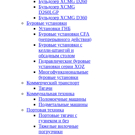
Бульдозер XCMG D260
Бульдозер XCMG
D260LGP
Бульдозер XCMG D360
Буровые установки
Установки ГНБ
Буровые установки CFA
(непрерывного действия)
Буровые установки с
келли-штангой и
обсадным столом
Гидравлические буровые
установки серии XQZ
Многофункциональные
буровые установки
Коммерческий транспорт
Тягачи
Коммунальная техника
Поломоечные машины
Подметальные машины
Портовая техника
Портовые тягачи с
гузнеком и без
Тяжелые вилочные
погрузчики