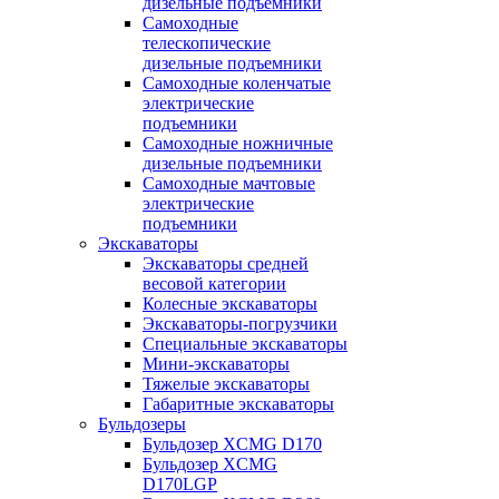
дизельные подъемники
Самоходные
телескопические
дизельные подъемники
Самоходные коленчатые
электрические
подъемники
Самоходные ножничные
дизельные подъемники
Самоходные мачтовые
электрические
подъемники
Экскаваторы
Экскаваторы средней
весовой категории
Колесные экскаваторы
Экскаваторы-погрузчики
Специальные экскаваторы
Мини-экскаваторы
Тяжелые экскаваторы
Габаритные экскаваторы
Бульдозеры
Бульдозер XCMG D170
Бульдозер XCMG
D170LGP