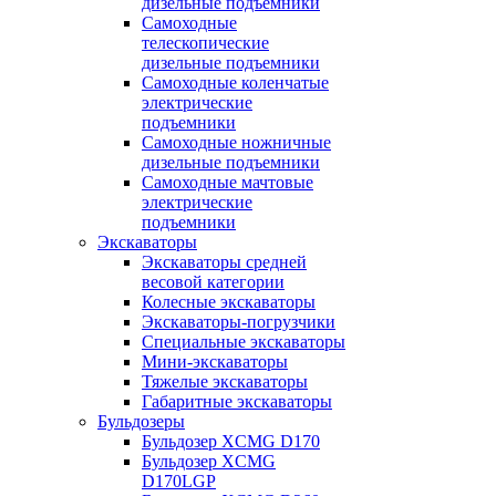
дизельные подъемники
Самоходные
телескопические
дизельные подъемники
Самоходные коленчатые
электрические
подъемники
Самоходные ножничные
дизельные подъемники
Самоходные мачтовые
электрические
подъемники
Экскаваторы
Экскаваторы средней
весовой категории
Колесные экскаваторы
Экскаваторы-погрузчики
Специальные экскаваторы
Мини-экскаваторы
Тяжелые экскаваторы
Габаритные экскаваторы
Бульдозеры
Бульдозер XCMG D170
Бульдозер XCMG
D170LGP