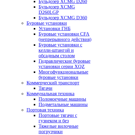
Бульдозер XCMG D260
Бульдозер XCMG
D260LGP
Бульдозер XCMG D360
Буровые установки
Установки ГНБ
Буровые установки CFA
(непрерывного действия)
Буровые установки с
келли-штангой и
обсадным столом
Гидравлические буровые
установки серии XQZ
Многофункциональные
буровые установки
Коммерческий транспорт
Тягачи
Коммунальная техника
Поломоечные машины
Подметальные машины
Портовая техника
Портовые тягачи с
гузнеком и без
Тяжелые вилочные
погрузчики