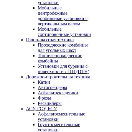
установки
Мобильные
центробежные
дробильные установки с
вертикальным валом
Мобильные
сортировочные установки
Горно-шахтная техника
Проходческие комбайны
для угольных шахт
Тоннелепроходческие
комбайны
Установки для бурения с
поверхности с ПП (DTH)
Дорожно-строительная техника
Катки
Автогрейдеры
Асфальтоукладчики
Фрезы
Ресайклеры
АСУ, ГСУ, БСУ
Асфальтосмесительные
установки
Грунтосмесительные
установки