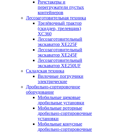
Ричстакеры и
перегружатели пустых
контейнеров
Лесозаготовительная техника
Трелёвочный трактор
(скиддер, трелевщик)
XC360
Лесозаготовительный
экскаватор XE225F
Лесозаготовительный
экскаватор XE245F
Лесозаготовительный
экскаватор XE250UF
Складская техника
Вилочные погрузчики
электрические
Дробильно-сортировочное
оборудование
Мобильные щековые
дробильные установки
Мобильные роторные
дробильно-сортировочные
установки
Мобильные конусные
дробильно-сортировочные