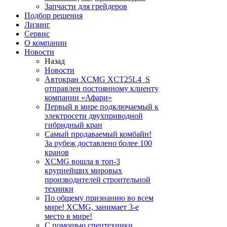
Запчасти для грейдеров
Подбор решения
Лизинг
Сервис
О компании
Новости
Назад
Новости
Автокран XCMG XCT25L4_S
отправлен постоянному клиенту
компании «Афари»
Первый в мире подключаемый к
электросети двухприводной
гибридный кран
Самый продаваемый комбайн!
За рубеж доставлено более 100
кранов
XCMG вошла в топ-3
крупнейших мировых
производителей строительной
техники
По общему признанию во всем
мире! XCMG, занимает 3-е
место в мире!
С помощью спецтехники