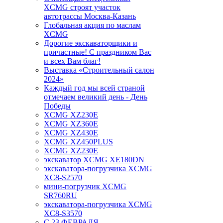
XCMG строят участок
автотрассы Москва-Казань
Глобальная акция по маслам
XCMG
Дорогие экскаваторщики и
причастные! С праздником Вас
и всех Вам благ!
Выставка «Строительный салон
2024»
Каждый год мы всей страной
отмечаем великий день - День
Победы
XCMG XZ230E
XCMG XZ360E
XCMG XZ430E
XCMG XZ450PLUS
XCMG XZ230E
экскаватор XCMG XE180DN
экскаватора-погрузчика XCMG
XC8-S2570
мини-погрузчик XCMG
SR760RU
экскаватора-погрузчика XCMG
XC8-S3570
С 23 ФЕВРАЛЯ