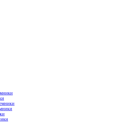
емники
ки
ъемники
емники
ки
ники