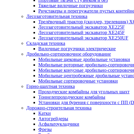
Портовые тягачи с гузнеком и без
Тяжелые вилочные погрузчики
Ричстакеры и перегружатели пустых контейн
Лесозаготовительная техника
Трелёвочный трактор (скиддер, трелевщик) 
Лесозаготовительный экскаватор XE225F
Лесозаготовительный экскаватор XE245F
Лесозаготовительный экскаватор XE250UF
Складская техника
Вилочные погрузчики электрические
Дробильно-сортировочное оборудование
Мобильные щековые дробильные установки
Мобильные роторные дробильно-сортировочн
Мобильные конусные дробильно-сортировочн
Мобильные центробежные дробильные устано
Мобильные сортировочные установки
Горно-шахтная техника
Проходческие комбайны для угольных шахт
Тоннелепроходческие комбайны
Установки для бурения с поверхности с ПП (
Дорожно-строительная техника
Катки
Автогрейдеры
Асфальтоукладчики
Фрезы