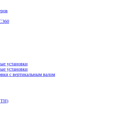
еров
XC360
ые установки
ые установки
вки с вертикальным валом
DTH)