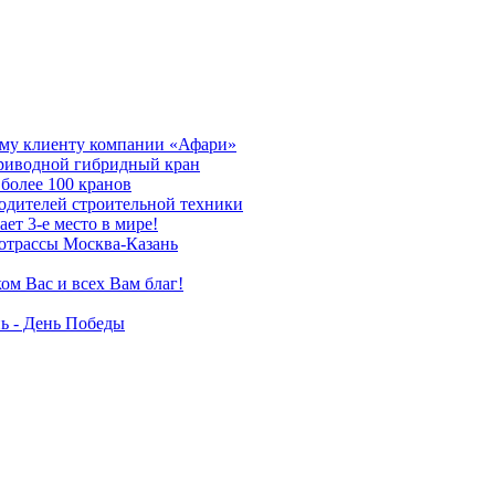
му клиенту компании «Афари»
приводной гибридный кран
более 100 кранов
дителей строительной техники
т 3-е место в мире!
отрассы Москва-Казань
ом Вас и всех Вам благ!
ь - День Победы