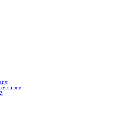
вия)
ным столом
QZ