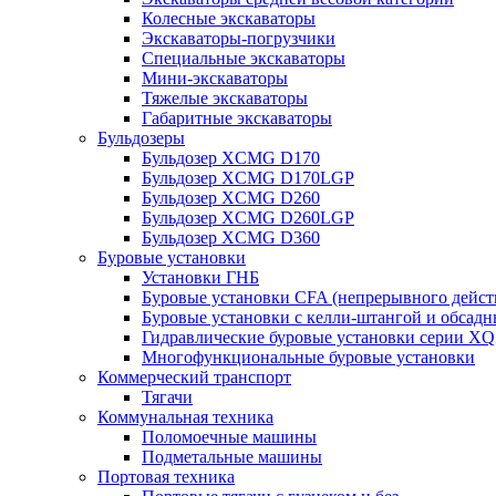
Колесные экскаваторы
Экскаваторы-погрузчики
Специальные экскаваторы
Мини-экскаваторы
Тяжелые экскаваторы
Габаритные экскаваторы
Бульдозеры
Бульдозер XCMG D170
Бульдозер XCMG D170LGP
Бульдозер XCMG D260
Бульдозер XCMG D260LGP
Бульдозер XCMG D360
Буровые установки
Установки ГНБ
Буровые установки CFA (непрерывного дейст
Буровые установки с келли-штангой и обсад
Гидравлические буровые установки серии X
Многофункциональные буровые установки
Коммерческий транспорт
Тягачи
Коммунальная техника
Поломоечные машины
Подметальные машины
Портовая техника