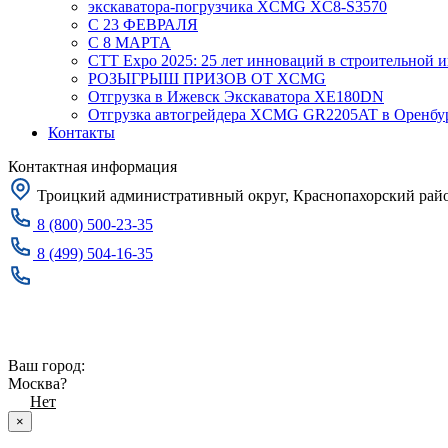
экскаватора-погрузчика XCMG XC8-S3570
С 23 ФЕВРАЛЯ
С 8 МАРТА
CTT Expo 2025: 25 лет инноваций в строительной 
РОЗЫГРЫШ ПРИЗОВ ОТ XCMG
Отгрузка в Ижевск Экскаватора XE180DN
Отгрузка автогрейдера XCMG GR2205AT в Оренбу
Контакты
Контактная информация
Троицкий административный округ, Краснопахорский район
8 (800) 500-23-35
8 (499) 504-16-35
Заказать звонок
Москва
Ваш город:
Москва?
Да
Нет
×