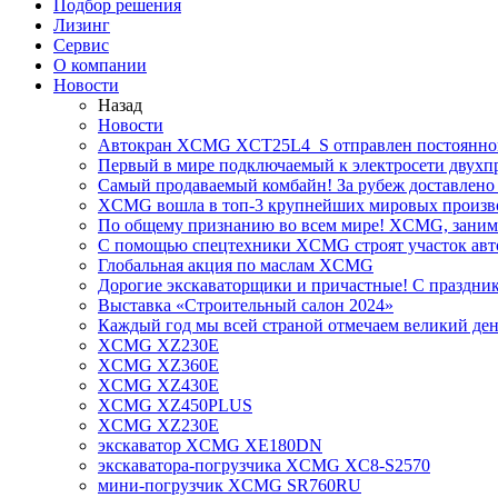
Подбор решения
Лизинг
Сервис
О компании
Новости
Назад
Новости
Автокран XCMG XCT25L4_S отправлен постоянно
Первый в мире подключаемый к электросети двух
Самый продаваемый комбайн! За рубеж доставлено 
XCMG вошла в топ-3 крупнейших мировых произво
По общему признанию во всем мире! XCMG, занимае
С помощью спецтехники XCMG строят участок авт
Глобальная акция по маслам XCMG
Дорогие экскаваторщики и причастные! С праздник
Выставка «Строительный салон 2024»
Каждый год мы всей страной отмечаем великий ден
XCMG XZ230E
XCMG XZ360E
XCMG XZ430E
XCMG XZ450PLUS
XCMG XZ230E
экскаватор XCMG XE180DN
экскаватора-погрузчика XCMG XC8-S2570
мини-погрузчик XCMG SR760RU