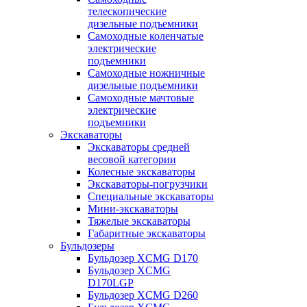
телескопические
дизельные подъемники
Самоходные коленчатые
электрические
подъемники
Самоходные ножничные
дизельные подъемники
Самоходные мачтовые
электрические
подъемники
Экскаваторы
Экскаваторы средней
весовой категории
Колесные экскаваторы
Экскаваторы-погрузчики
Специальные экскаваторы
Мини-экскаваторы
Тяжелые экскаваторы
Габаритные экскаваторы
Бульдозеры
Бульдозер XCMG D170
Бульдозер XCMG
D170LGP
Бульдозер XCMG D260