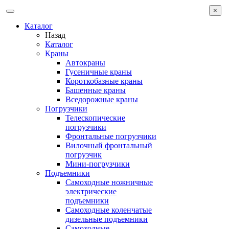
×
Каталог
Назад
Каталог
Краны
Автокраны
Гусеничные краны
Короткобазные краны
Башенные краны
Вcедорожные краны
Погрузчики
Телескопические
погрузчики
Фронтальные погрузчики
Вилочный фронтальный
погрузчик
Мини-погрузчики
Подъемники
Самоходные ножничные
электрические
подъемники
Самоходные коленчатые
дизельные подъемники
Самоходные