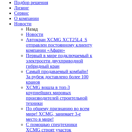
Подбор решения
Лизинг
Сервис
О компании
Новости
Назад
Новости
Автокран XCMG XCT25L4_S
отправлен постоянному клиенту
компании «Афари»
Первый в мире подключаемый к
электросети двухприводной
гибридный кран
Самый продаваемый комбайн!
За рубеж доставлено более 100
кранов
XCMG вошла в топ-3
крупнейших мировых
производителей строительной
техники
По общему признанию во всем
мире! XCMG, занимает 3-е
место в мире!
С помощью спецтехники
XCMG строят участок