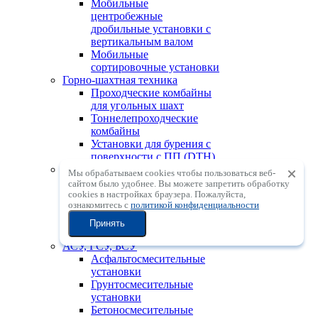
Мобильные
центробежные
дробильные установки с
вертикальным валом
Мобильные
сортировочные установки
Горно-шахтная техника
Проходческие комбайны
для угольных шахт
Тоннелепроходческие
комбайны
Установки для бурения с
поверхности с ПП (DTH)
Дорожно-строительная техника
Мы обрабатываем cookies чтобы пользоваться веб-
Катки
сайтом было удобнее. Вы можете запретить обработку
Автогрейдеры
сookies в настройках браузера. Пожалуйста,
ознакомитесь с
политикой конфиденциальности
Асфальтоукладчики
Фрезы
Принять
Ресайклеры
АСУ, ГСУ, БСУ
Асфальтосмесительные
установки
Грунтосмесительные
установки
Бетоносмесительные