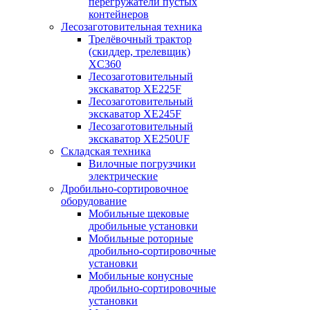
перегружатели пустых
контейнеров
Лесозаготовительная техника
Трелёвочный трактор
(скиддер, трелевщик)
XC360
Лесозаготовительный
экскаватор XE225F
Лесозаготовительный
экскаватор XE245F
Лесозаготовительный
экскаватор XE250UF
Складская техника
Вилочные погрузчики
электрические
Дробильно-сортировочное
оборудование
Мобильные щековые
дробильные установки
Мобильные роторные
дробильно-сортировочные
установки
Мобильные конусные
дробильно-сортировочные
установки