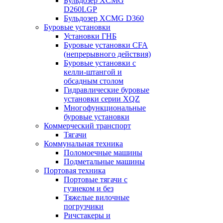
Бульдозер XCMG
D260LGP
Бульдозер XCMG D360
Буровые установки
Установки ГНБ
Буровые установки CFA
(непрерывного действия)
Буровые установки с
келли-штангой и
обсадным столом
Гидравлические буровые
установки серии XQZ
Многофункциональные
буровые установки
Коммерческий транспорт
Тягачи
Коммунальная техника
Поломоечные машины
Подметальные машины
Портовая техника
Портовые тягачи с
гузнеком и без
Тяжелые вилочные
погрузчики
Ричстакеры и