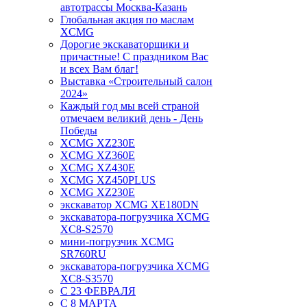
автотрассы Москва-Казань
Глобальная акция по маслам
XCMG
Дорогие экскаваторщики и
причастные! С праздником Вас
и всех Вам благ!
Выставка «Строительный салон
2024»
Каждый год мы всей страной
отмечаем великий день - День
Победы
XCMG XZ230E
XCMG XZ360E
XCMG XZ430E
XCMG XZ450PLUS
XCMG XZ230E
экскаватор XCMG XE180DN
экскаватора-погрузчика XCMG
XC8-S2570
мини-погрузчик XCMG
SR760RU
экскаватора-погрузчика XCMG
XC8-S3570
С 23 ФЕВРАЛЯ
С 8 МАРТА