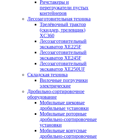
Ричстакеры и
перегружатели пустых
контейнеров
Лесозаготовительная техника
Трелёвочный трактор
(скиддер, трелевщик)
XC360
Лесозаготовительный
экскаватор XE225F
Лесозаготовительный
экскаватор XE245F
Лесозаготовительный
экскаватор XE250UF
Складская техника
Вилочные погрузчики
электрические
Дробильно-сортировочное
оборудование
Мобильные щековые
дробильные установки
Мобильные роторные
дробильно-сортировочные
установки
Мобильные конусные
дробильно-сортировочные