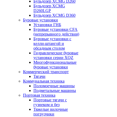
Бульдозер XCMG D260
Бульдозер XCMG
D260LGP
Бульдозер XCMG D360
Буровые установки
Установки ГНБ
Буровые установки CFA
(непрерывного действия)
Буровые установки с
келли-штангой и
обсадным столом
Гидравлические буровые
установки серии XQZ
Многофункциональные
буровые установки
Коммерческий транспорт
Тягачи
Коммунальная техника
Поломоечные машины
Подметальные машины
Портовая техника
Портовые тягачи с
гузнеком и без
Тяжелые вилочные
погрузчики