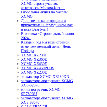
XCMG строят участок
автотрассы Москва-Казань
Глобальная акция по маслам
XCMG
Дорогие экскаваторщики и
причастные! С праздником Вас
и всех Вам благ!
Выставка «Строительный салон
2024»
Каждый год мы всей страной
отмечаем великий день - День
Победы
XCMG XZ230E
XCMG XZ360E
XCMG XZ430E
XCMG XZ450PLUS
XCMG XZ230E
экскаватор XCMG XE180DN
экскаватора-погрузчика XCMG
XC8-S2570
мини-погрузчик XCMG
SR760RU
экскаватора-погрузчика XCMG
XC8-S3570
С 23 ФЕВРАЛЯ