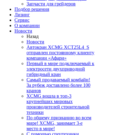
Запчасти для грейдеров
Подбор решения
Лизинг
Сервис
О компании
Новости
Назад
Новости
Автокран XCMG XCT25L4_S
отправлен постоянному клиенту
компании «Афари»
Первый в мире подключаемый к
электросети двухприводной
гибридный кран
Самый продаваемый комбайн!
За рубеж доставлено более 100
кранов
XCMG вошла в топ-3
крупнейших мировых
производителей строительной
техники
По общему признанию во всем
мире! XCMG, занимает 3-е
место в мире!
С помощью спецтехники