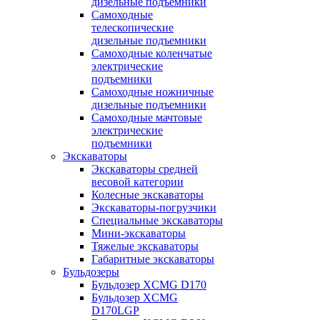
дизельные подъемники
Самоходные
телескопические
дизельные подъемники
Самоходные коленчатые
электрические
подъемники
Самоходные ножничные
дизельные подъемники
Самоходные мачтовые
электрические
подъемники
Экскаваторы
Экскаваторы средней
весовой категории
Колесные экскаваторы
Экскаваторы-погрузчики
Специальные экскаваторы
Мини-экскаваторы
Тяжелые экскаваторы
Габаритные экскаваторы
Бульдозеры
Бульдозер XCMG D170
Бульдозер XCMG
D170LGP