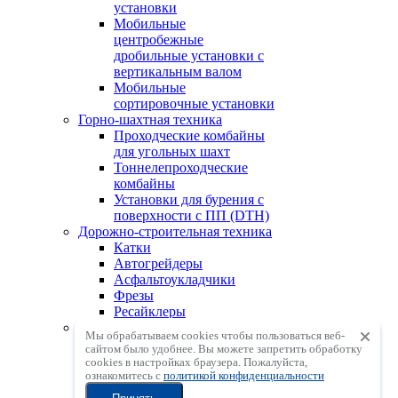
установки
Мобильные
центробежные
дробильные установки с
вертикальным валом
Мобильные
сортировочные установки
Горно-шахтная техника
Проходческие комбайны
для угольных шахт
Тоннелепроходческие
комбайны
Установки для бурения с
поверхности с ПП (DTH)
Дорожно-строительная техника
Катки
Автогрейдеры
Асфальтоукладчики
Фрезы
Ресайклеры
АСУ, ГСУ, БСУ
Мы обрабатываем cookies чтобы пользоваться веб-
Асфальтосмесительные
сайтом было удобнее. Вы можете запретить обработку
установки
сookies в настройках браузера. Пожалуйста,
Грунтосмесительные
ознакомитесь с
политикой конфиденциальности
установки