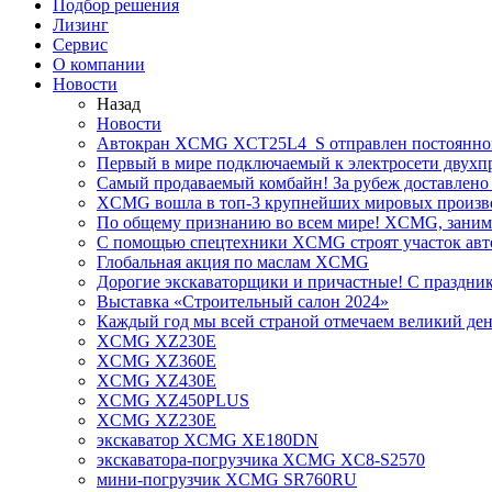
Подбор решения
Лизинг
Сервис
О компании
Новости
Назад
Новости
Автокран XCMG XCT25L4_S отправлен постоянно
Первый в мире подключаемый к электросети двух
Самый продаваемый комбайн! За рубеж доставлено 
XCMG вошла в топ-3 крупнейших мировых произво
По общему признанию во всем мире! XCMG, занимае
С помощью спецтехники XCMG строят участок авт
Глобальная акция по маслам XCMG
Дорогие экскаваторщики и причастные! С праздник
Выставка «Строительный салон 2024»
Каждый год мы всей страной отмечаем великий ден
XCMG XZ230E
XCMG XZ360E
XCMG XZ430E
XCMG XZ450PLUS
XCMG XZ230E
экскаватор XCMG XE180DN
экскаватора-погрузчика XCMG XC8-S2570
мини-погрузчик XCMG SR760RU