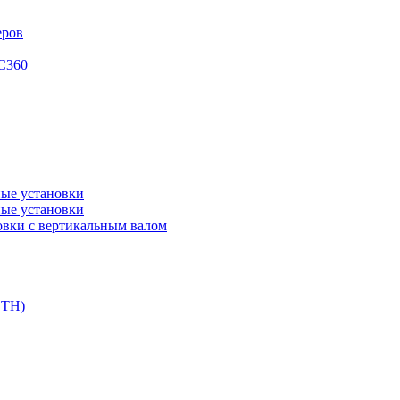
еров
XC360
ые установки
ые установки
вки с вертикальным валом
DTH)