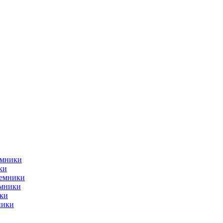
емники
ки
ъемники
емники
ки
ники