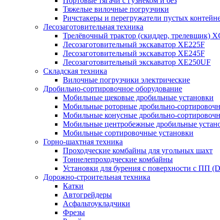
Портовые тягачи с гузнеком и без
Тяжелые вилочные погрузчики
Ричстакеры и перегружатели пустых контейн
Лесозаготовительная техника
Трелёвочный трактор (скиддер, трелевщик) 
Лесозаготовительный экскаватор XE225F
Лесозаготовительный экскаватор XE245F
Лесозаготовительный экскаватор XE250UF
Складская техника
Вилочные погрузчики электрические
Дробильно-сортировочное оборудование
Мобильные щековые дробильные установки
Мобильные роторные дробильно-сортировочн
Мобильные конусные дробильно-сортировочн
Мобильные центробежные дробильные устано
Мобильные сортировочные установки
Горно-шахтная техника
Проходческие комбайны для угольных шахт
Тоннелепроходческие комбайны
Установки для бурения с поверхности с ПП (
Дорожно-строительная техника
Катки
Автогрейдеры
Асфальтоукладчики
Фрезы