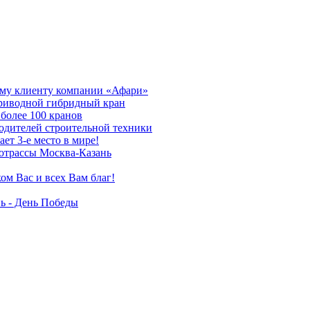
му клиенту компании «Афари»
приводной гибридный кран
более 100 кранов
дителей строительной техники
т 3-е место в мире!
отрассы Москва-Казань
ом Вас и всех Вам благ!
ь - День Победы