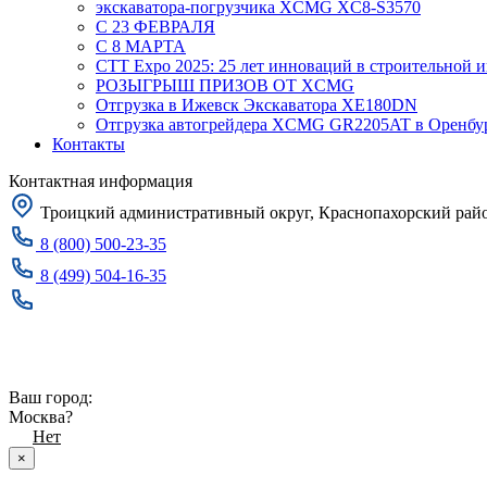
экскаватора-погрузчика XCMG XC8-S3570
С 23 ФЕВРАЛЯ
С 8 МАРТА
CTT Expo 2025: 25 лет инноваций в строительной 
РОЗЫГРЫШ ПРИЗОВ ОТ XCMG
Отгрузка в Ижевск Экскаватора XE180DN
Отгрузка автогрейдера XCMG GR2205AT в Оренбу
Контакты
Контактная информация
Троицкий административный округ, Краснопахорский район
8 (800) 500-23-35
8 (499) 504-16-35
Заказать звонок
Москва
Ваш город:
Москва?
Да
Нет
×