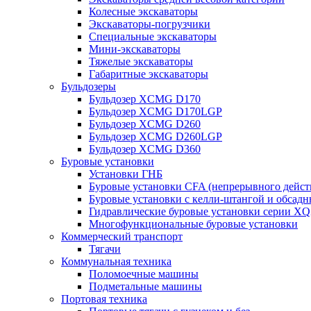
Колесные экскаваторы
Экскаваторы-погрузчики
Специальные экскаваторы
Мини-экскаваторы
Тяжелые экскаваторы
Габаритные экскаваторы
Бульдозеры
Бульдозер XCMG D170
Бульдозер XCMG D170LGP
Бульдозер XCMG D260
Бульдозер XCMG D260LGP
Бульдозер XCMG D360
Буровые установки
Установки ГНБ
Буровые установки CFA (непрерывного дейст
Буровые установки с келли-штангой и обсад
Гидравлические буровые установки серии X
Многофункциональные буровые установки
Коммерческий транспорт
Тягачи
Коммунальная техника
Поломоечные машины
Подметальные машины
Портовая техника