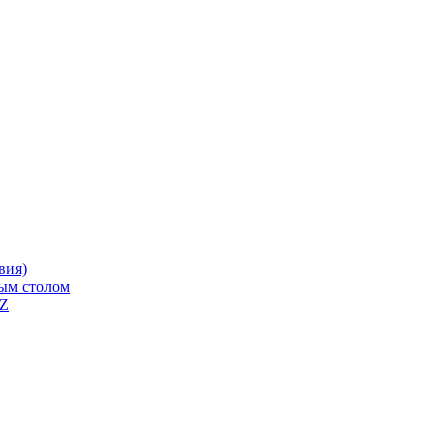
вия)
ным столом
QZ