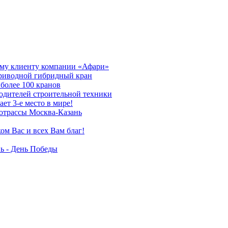
му клиенту компании «Афари»
приводной гибридный кран
более 100 кранов
дителей строительной техники
т 3-е место в мире!
отрассы Москва-Казань
ом Вас и всех Вам благ!
ь - День Победы