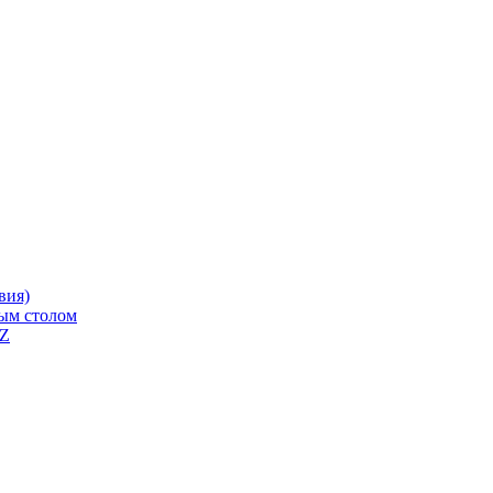
вия)
ным столом
QZ