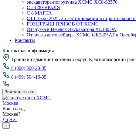
экскаватора-погрузчика XCMG XC8-S3570
С 23 ФЕВРАЛЯ
С 8 МАРТА
CTT Expo 2025: 25 лет инноваций в строительной 
РОЗЫГРЫШ ПРИЗОВ ОТ XCMG
Отгрузка в Ижевск Экскаватора XE180DN
Отгрузка автогрейдера XCMG GR2205AT в Оренбу
Контакты
Контактная информация
Троицкий административный округ, Краснопахорский район
8 (800) 500-23-35
8 (499) 504-16-35
Заказать звонок
Москва
Ваш город:
Москва?
Да
Нет
×