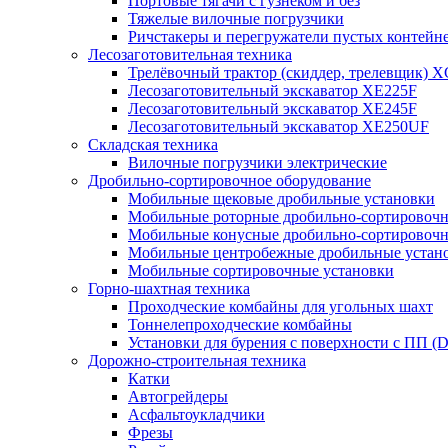
Портовые тягачи с гузнеком и без
Тяжелые вилочные погрузчики
Ричстакеры и перегружатели пустых контейн
Лесозаготовительная техника
Трелёвочный трактор (скиддер, трелевщик) 
Лесозаготовительный экскаватор XE225F
Лесозаготовительный экскаватор XE245F
Лесозаготовительный экскаватор XE250UF
Складская техника
Вилочные погрузчики электрические
Дробильно-сортировочное оборудование
Мобильные щековые дробильные установки
Мобильные роторные дробильно-сортировочн
Мобильные конусные дробильно-сортировочн
Мобильные центробежные дробильные устано
Мобильные сортировочные установки
Горно-шахтная техника
Проходческие комбайны для угольных шахт
Тоннелепроходческие комбайны
Установки для бурения с поверхности с ПП (
Дорожно-строительная техника
Катки
Автогрейдеры
Асфальтоукладчики
Фрезы