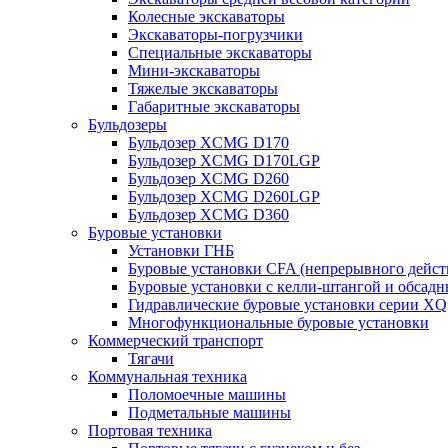
Колесные экскаваторы
Экскаваторы-погрузчики
Специальные экскаваторы
Мини-экскаваторы
Тяжелые экскаваторы
Габаритные экскаваторы
Бульдозеры
Бульдозер XCMG D170
Бульдозер XCMG D170LGP
Бульдозер XCMG D260
Бульдозер XCMG D260LGP
Бульдозер XCMG D360
Буровые установки
Установки ГНБ
Буровые установки CFA (непрерывного дейст
Буровые установки с келли-штангой и обсад
Гидравлические буровые установки серии X
Многофункциональные буровые установки
Коммерческий транспорт
Тягачи
Коммунальная техника
Поломоечные машины
Подметальные машины
Портовая техника