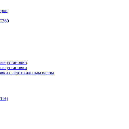
еров
XC360
ые установки
ые установки
вки с вертикальным валом
DTH)