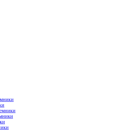
емники
ки
ъемники
емники
ки
ники