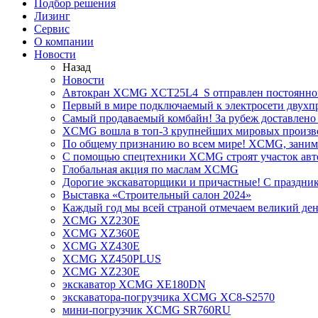
Подбор решения
Лизинг
Сервис
О компании
Новости
Назад
Новости
Автокран XCMG XCT25L4_S отправлен постоянно
Первый в мире подключаемый к электросети двух
Самый продаваемый комбайн! За рубеж доставлено 
XCMG вошла в топ-3 крупнейших мировых произво
По общему признанию во всем мире! XCMG, занимае
С помощью спецтехники XCMG строят участок авт
Глобальная акция по маслам XCMG
Дорогие экскаваторщики и причастные! С праздник
Выставка «Строительный салон 2024»
Каждый год мы всей страной отмечаем великий ден
XCMG XZ230E
XCMG XZ360E
XCMG XZ430E
XCMG XZ450PLUS
XCMG XZ230E
экскаватор XCMG XE180DN
экскаватора-погрузчика XCMG XC8-S2570
мини-погрузчик XCMG SR760RU