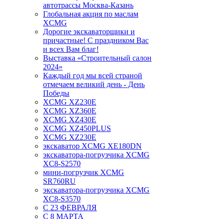
автотрассы Москва-Казань
Глобальная акция по маслам
XCMG
Дорогие экскаваторщики и
причастные! С праздником Вас
и всех Вам благ!
Выставка «Строительный салон
2024»
Каждый год мы всей страной
отмечаем великий день - День
Победы
XCMG XZ230E
XCMG XZ360E
XCMG XZ430E
XCMG XZ450PLUS
XCMG XZ230E
экскаватор XCMG XE180DN
экскаватора-погрузчика XCMG
XC8-S2570
мини-погрузчик XCMG
SR760RU
экскаватора-погрузчика XCMG
XC8-S3570
С 23 ФЕВРАЛЯ
С 8 МАРТА