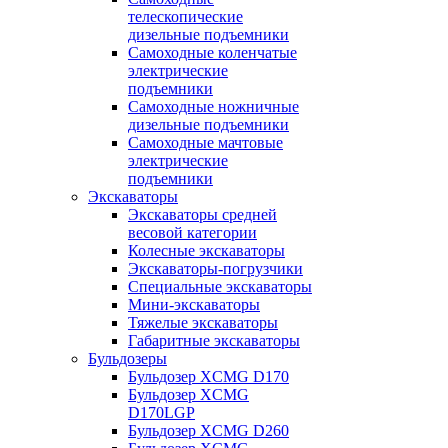
телескопические
дизельные подъемники
Самоходные коленчатые
электрические
подъемники
Самоходные ножничные
дизельные подъемники
Самоходные мачтовые
электрические
подъемники
Экскаваторы
Экскаваторы средней
весовой категории
Колесные экскаваторы
Экскаваторы-погрузчики
Специальные экскаваторы
Мини-экскаваторы
Тяжелые экскаваторы
Габаритные экскаваторы
Бульдозеры
Бульдозер XCMG D170
Бульдозер XCMG
D170LGP
Бульдозер XCMG D260