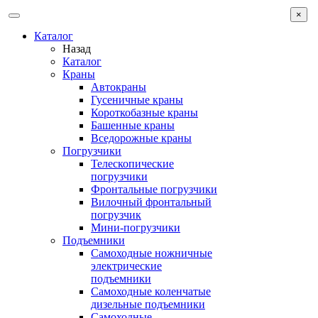
×
Каталог
Назад
Каталог
Краны
Автокраны
Гусеничные краны
Короткобазные краны
Башенные краны
Вcедорожные краны
Погрузчики
Телескопические
погрузчики
Фронтальные погрузчики
Вилочный фронтальный
погрузчик
Мини-погрузчики
Подъемники
Самоходные ножничные
электрические
подъемники
Самоходные коленчатые
дизельные подъемники
Самоходные