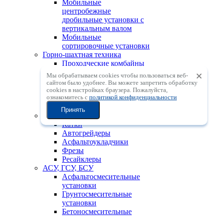
Мобильные
центробежные
дробильные установки с
вертикальным валом
Мобильные
сортировочные установки
Горно-шахтная техника
Проходческие комбайны
для угольных шахт
Мы обрабатываем cookies чтобы пользоваться веб-
Тоннелепроходческие
сайтом было удобнее. Вы можете запретить обработку
комбайны
сookies в настройках браузера. Пожалуйста,
ознакомитесь с
политикой конфиденциальности
Установки для бурения с
поверхности с ПП (DTH)
Принять
Дорожно-строительная техника
Катки
Автогрейдеры
Асфальтоукладчики
Фрезы
Ресайклеры
АСУ, ГСУ, БСУ
Асфальтосмесительные
установки
Грунтосмесительные
установки
Бетоносмесительные