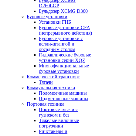
Бульдозер XCMG
D260LGP
Бульдозер XCMG D360
Буровые установки
Установки ГНБ
Буровые установки CFA
(непрерывного действия)
Буровые установки с
келли-штангой и
обсадным столом
Гидравлические буровые
установки серии XQZ
Многофункциональные
буровые установки
Коммерческий транспорт
Тягачи
Коммунальная техника
Поломоечные машины
Подметальные машины
Портовая техника
Портовые тягачи с
гузнеком и без
Тяжелые вилочные
погрузчики
Ричстакеры и