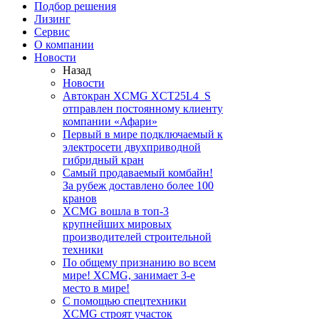
Подбор решения
Лизинг
Сервис
О компании
Новости
Назад
Новости
Автокран XCMG XCT25L4_S
отправлен постоянному клиенту
компании «Афари»
Первый в мире подключаемый к
электросети двухприводной
гибридный кран
Самый продаваемый комбайн!
За рубеж доставлено более 100
кранов
XCMG вошла в топ-3
крупнейших мировых
производителей строительной
техники
По общему признанию во всем
мире! XCMG, занимает 3-е
место в мире!
С помощью спецтехники
XCMG строят участок