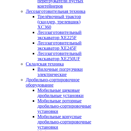
перегружатели пустых
контейнеров
Лесозаготовительная техника
Трелёвочный трактор
(скиддер, трелевщик)
XC360
Лесозаготовительный
экскаватор XE225F
Лесозаготовительный
экскаватор XE245F
Лесозаготовительный
экскаватор XE250UF
Складская техника
Вилочные погрузчики
электрические
Дробильно-сортировочное
оборудование
Мобильные щековые
дробильные установки
Мобильные роторные
дробильно-сортировочные
установки
Мобильные конусные
дробильно-сортировочные
установки