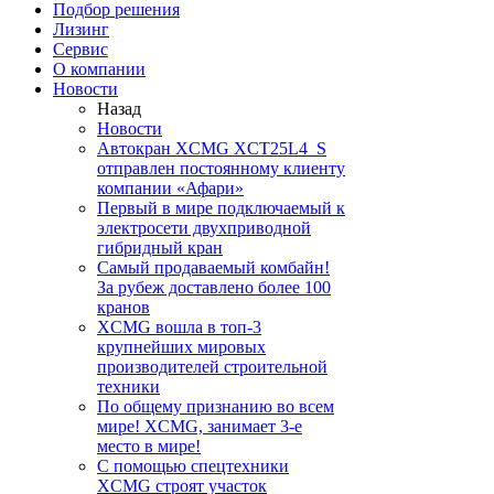
Подбор решения
Лизинг
Сервис
О компании
Новости
Назад
Новости
Автокран XCMG XCT25L4_S
отправлен постоянному клиенту
компании «Афари»
Первый в мире подключаемый к
электросети двухприводной
гибридный кран
Самый продаваемый комбайн!
За рубеж доставлено более 100
кранов
XCMG вошла в топ-3
крупнейших мировых
производителей строительной
техники
По общему признанию во всем
мире! XCMG, занимает 3-е
место в мире!
С помощью спецтехники
XCMG строят участок