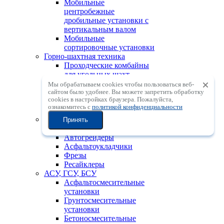
Мобильные
центробежные
дробильные установки с
вертикальным валом
Мобильные
сортировочные установки
Горно-шахтная техника
Проходческие комбайны
для угольных шахт
Тоннелепроходческие
Мы обрабатываем cookies чтобы пользоваться веб-
комбайны
сайтом было удобнее. Вы можете запретить обработку
сookies в настройках браузера. Пожалуйста,
Установки для бурения с
ознакомитесь с
политикой конфиденциальности
поверхности с ПП (DTH)
Дорожно-строительная техника
Принять
Катки
Автогрейдеры
Асфальтоукладчики
Фрезы
Ресайклеры
АСУ, ГСУ, БСУ
Асфальтосмесительные
установки
Грунтосмесительные
установки
Бетоносмесительные