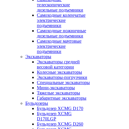
телескопические
дизельные подъемники
Самоходные коленчатые
электрические
подъемники
Самоходные ножничные
дизельные подъемники
Самоходные мачтовые
электрические
подъемники
Экскаваторы
Экскаваторы средней
весовой категории
Колесные экскаваторы
Экскаваторы-погрузчики
Специальные экскаваторы
Мини-экскаваторы
Тяжелые экскаваторы
Габаритные экскаваторы
Бульдозеры
Бульдозер XCMG D170
Бульдозер XCMG
D170LGP
Бульдозер XCMG D260