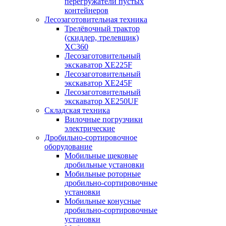
перегружатели пустых
контейнеров
Лесозаготовительная техника
Трелёвочный трактор
(скиддер, трелевщик)
XC360
Лесозаготовительный
экскаватор XE225F
Лесозаготовительный
экскаватор XE245F
Лесозаготовительный
экскаватор XE250UF
Складская техника
Вилочные погрузчики
электрические
Дробильно-сортировочное
оборудование
Мобильные щековые
дробильные установки
Мобильные роторные
дробильно-сортировочные
установки
Мобильные конусные
дробильно-сортировочные
установки