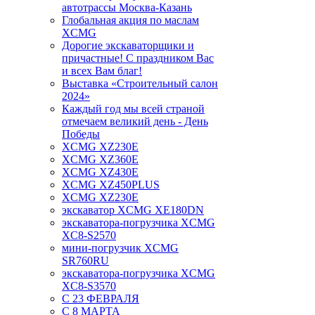
автотрассы Москва-Казань
Глобальная акция по маслам
XCMG
Дорогие экскаваторщики и
причастные! С праздником Вас
и всех Вам благ!
Выставка «Строительный салон
2024»
Каждый год мы всей страной
отмечаем великий день - День
Победы
XCMG XZ230E
XCMG XZ360E
XCMG XZ430E
XCMG XZ450PLUS
XCMG XZ230E
экскаватор XCMG XE180DN
экскаватора-погрузчика XCMG
XC8-S2570
мини-погрузчик XCMG
SR760RU
экскаватора-погрузчика XCMG
XC8-S3570
С 23 ФЕВРАЛЯ
С 8 МАРТА