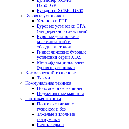
Бульдозер XCMG
D260LGP
Бульдозер XCMG D360
Буровые установки
Установки ГНБ
Буровые установки CFA
(непрерывного действия)
Буровые установки с
келли-штангой и
обсадным столом
Гидравлические буровые
установки серии XQZ
Многофункциональные
буровые установки
Коммерческий транспорт
Тягачи
Коммунальная техника
Поломоечные машины
Подметальные машины
Портовая техника
Портовые тягачи с
гузнеком и без
Тяжелые вилочные
погрузчики
Ричстакеры и