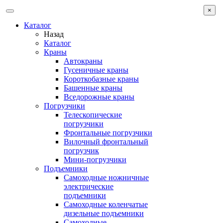
×
Каталог
Назад
Каталог
Краны
Автокраны
Гусеничные краны
Короткобазные краны
Башенные краны
Вcедорожные краны
Погрузчики
Телескопические
погрузчики
Фронтальные погрузчики
Вилочный фронтальный
погрузчик
Мини-погрузчики
Подъемники
Самоходные ножничные
электрические
подъемники
Самоходные коленчатые
дизельные подъемники
Самоходные