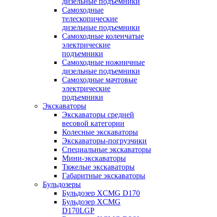
дизельные подъемники
Самоходные
телескопические
дизельные подъемники
Самоходные коленчатые
электрические
подъемники
Самоходные ножничные
дизельные подъемники
Самоходные мачтовые
электрические
подъемники
Экскаваторы
Экскаваторы средней
весовой категории
Колесные экскаваторы
Экскаваторы-погрузчики
Специальные экскаваторы
Мини-экскаваторы
Тяжелые экскаваторы
Габаритные экскаваторы
Бульдозеры
Бульдозер XCMG D170
Бульдозер XCMG
D170LGP