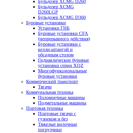
Бульдозер XCMG D260
Бульдозер XCMG
D260LGP
Бульдозер XCMG D360
Буровые установки
Установки ГНБ
Буровые установки CFA
(непрерывного действия)
Буровые установки с
келли-штангой и
обсадным столом
Гидравлические буровые
установки серии XQZ
Многофункциональные
буровые установки
Коммерческий транспорт
Тягачи
Коммунальная техника
Поломоечные машины
Подметальные машины
Портовая техника
Портовые тягачи с
гузнеком и без
Тяжелые вилочные
погрузчики