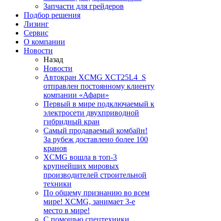
Запчасти для грейдеров
Подбор решения
Лизинг
Сервис
О компании
Новости
Назад
Новости
Автокран XCMG XCT25L4_S
отправлен постоянному клиенту
компании «Афари»
Первый в мире подключаемый к
электросети двухприводной
гибридный кран
Самый продаваемый комбайн!
За рубеж доставлено более 100
кранов
XCMG вошла в топ-3
крупнейших мировых
производителей строительной
техники
По общему признанию во всем
мире! XCMG, занимает 3-е
место в мире!
С помощью спецтехники