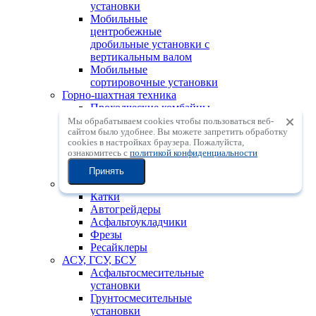
установки
Мобильные
центробежные
дробильные установки с
вертикальным валом
Мобильные
сортировочные установки
Горно-шахтная техника
Проходческие комбайны
для угольных шахт
Мы обрабатываем cookies чтобы пользоваться веб-
сайтом было удобнее. Вы можете запретить обработку
Тоннелепроходческие
сookies в настройках браузера. Пожалуйста,
комбайны
ознакомитесь с
политикой конфиденциальности
Установки для бурения с
поверхности с ПП (DTH)
Принять
Дорожно-строительная техника
Катки
Автогрейдеры
Асфальтоукладчики
Фрезы
Ресайклеры
АСУ, ГСУ, БСУ
Асфальтосмесительные
установки
Грунтосмесительные
установки