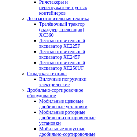
Ричстакеры и
перегружатели пустых
контейнеров
Лесозаготовительная техника
Трелёвочный трактор
(скиддер, трелевщик)
XC360
Лесозаготовительный
экскаватор XE225F
Лесозаготовительный
экскаватор XE245F
Лесозаготовительный
экскаватор XE250UF
Складская техника
Вилочные погрузчики
электрические
Дробильно-сортировочное
оборудование
Мобильные щековые
дробильные установки
Мобильные роторные
дробильно-сортировочные
установки
Мобильные конусные
дробильно-сортировочные