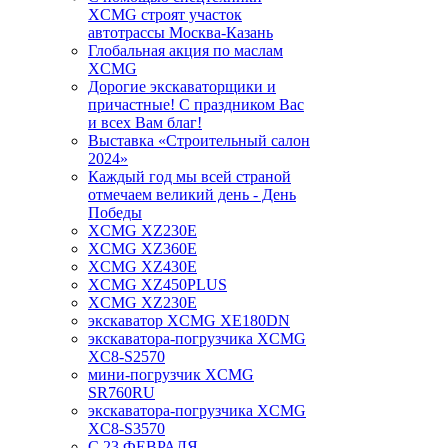
XCMG строят участок
автотрассы Москва-Казань
Глобальная акция по маслам
XCMG
Дорогие экскаваторщики и
причастные! С праздником Вас
и всех Вам благ!
Выставка «Строительный салон
2024»
Каждый год мы всей страной
отмечаем великий день - День
Победы
XCMG XZ230E
XCMG XZ360E
XCMG XZ430E
XCMG XZ450PLUS
XCMG XZ230E
экскаватор XCMG XE180DN
экскаватора-погрузчика XCMG
XC8-S2570
мини-погрузчик XCMG
SR760RU
экскаватора-погрузчика XCMG
XC8-S3570
С 23 ФЕВРАЛЯ