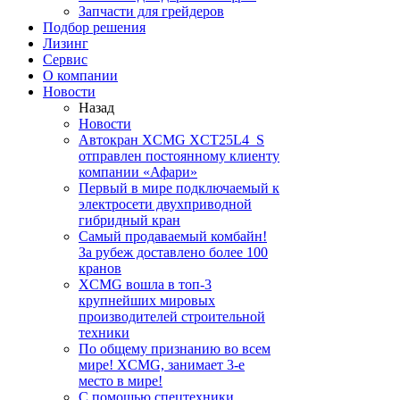
Запчасти для грейдеров
Подбор решения
Лизинг
Сервис
О компании
Новости
Назад
Новости
Автокран XCMG XCT25L4_S
отправлен постоянному клиенту
компании «Афари»
Первый в мире подключаемый к
электросети двухприводной
гибридный кран
Самый продаваемый комбайн!
За рубеж доставлено более 100
кранов
XCMG вошла в топ-3
крупнейших мировых
производителей строительной
техники
По общему признанию во всем
мире! XCMG, занимает 3-е
место в мире!
С помощью спецтехники