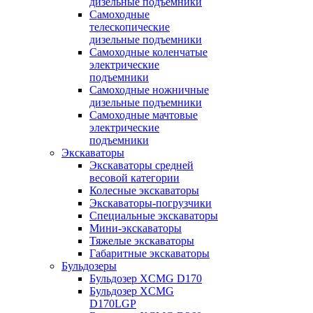
дизельные подъемники
Самоходные
телескопические
дизельные подъемники
Самоходные коленчатые
электрические
подъемники
Самоходные ножничные
дизельные подъемники
Самоходные мачтовые
электрические
подъемники
Экскаваторы
Экскаваторы средней
весовой категории
Колесные экскаваторы
Экскаваторы-погрузчики
Специальные экскаваторы
Мини-экскаваторы
Тяжелые экскаваторы
Габаритные экскаваторы
Бульдозеры
Бульдозер XCMG D170
Бульдозер XCMG
D170LGP