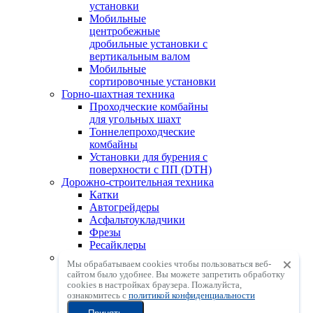
установки
Мобильные
центробежные
дробильные установки с
вертикальным валом
Мобильные
сортировочные установки
Горно-шахтная техника
Проходческие комбайны
для угольных шахт
Тоннелепроходческие
комбайны
Установки для бурения с
поверхности с ПП (DTH)
Дорожно-строительная техника
Катки
Автогрейдеры
Асфальтоукладчики
Фрезы
Ресайклеры
АСУ, ГСУ, БСУ
Мы обрабатываем cookies чтобы пользоваться веб-
Асфальтосмесительные
сайтом было удобнее. Вы можете запретить обработку
установки
сookies в настройках браузера. Пожалуйста,
Грунтосмесительные
ознакомитесь с
политикой конфиденциальности
установки