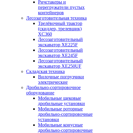
Ричстакеры и
перегружатели пустых
контейнеров
Лесозаготовительная техника
Трелёвочный трактор
(скиддер, трелевщик)
XC360
Лесозаготовительный
экскаватор XE225F
Лесозаготовительный
экскаватор XE245F
Лесозаготовительный
экскаватор XE250UF
Складская техника
Вилочные погрузчики
электрические
Дробильно-сортировочное
оборудование
Мобильные щековые
дробильные установки
Мобильные роторные
дробильно-сортировочные
установки
Мобильные конусные
дробильно-сортировочные