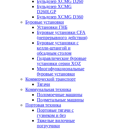
Бульдозер XCMG D260
Бульдозер XCMG
D260LGP
Бульдозер XCMG D360
Буровые установки
Установки ГНБ
Буровые установки CFA
(непрерывного действия)
Буровые установки с
келли-штангой и
обсадным столом
Гидравлические буровые
установки серии XQZ
Многофункциональные
буровые установки
Коммерческий транспорт
Тягачи
Коммунальная техника
Поломоечные машины
Подметальные машины
Портовая техника
Портовые тягачи с
гузнеком и без
Тяжелые вилочные
погрузчики