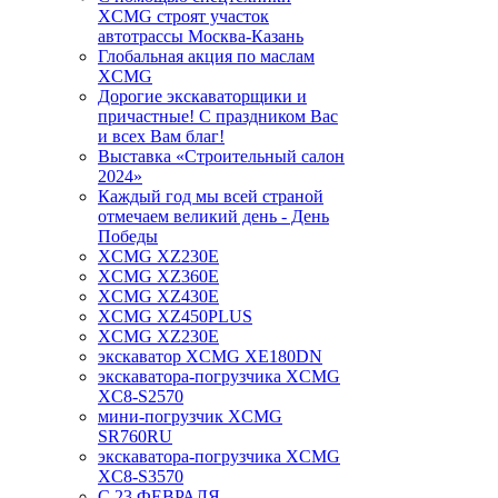
XCMG строят участок
автотрассы Москва-Казань
Глобальная акция по маслам
XCMG
Дорогие экскаваторщики и
причастные! С праздником Вас
и всех Вам благ!
Выставка «Строительный салон
2024»
Каждый год мы всей страной
отмечаем великий день - День
Победы
XCMG XZ230E
XCMG XZ360E
XCMG XZ430E
XCMG XZ450PLUS
XCMG XZ230E
экскаватор XCMG XE180DN
экскаватора-погрузчика XCMG
XC8-S2570
мини-погрузчик XCMG
SR760RU
экскаватора-погрузчика XCMG
XC8-S3570
С 23 ФЕВРАЛЯ