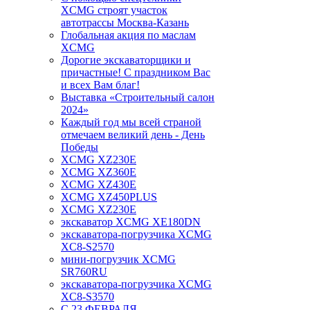
XCMG строят участок
автотрассы Москва-Казань
Глобальная акция по маслам
XCMG
Дорогие экскаваторщики и
причастные! С праздником Вас
и всех Вам благ!
Выставка «Строительный салон
2024»
Каждый год мы всей страной
отмечаем великий день - День
Победы
XCMG XZ230E
XCMG XZ360E
XCMG XZ430E
XCMG XZ450PLUS
XCMG XZ230E
экскаватор XCMG XE180DN
экскаватора-погрузчика XCMG
XC8-S2570
мини-погрузчик XCMG
SR760RU
экскаватора-погрузчика XCMG
XC8-S3570
С 23 ФЕВРАЛЯ