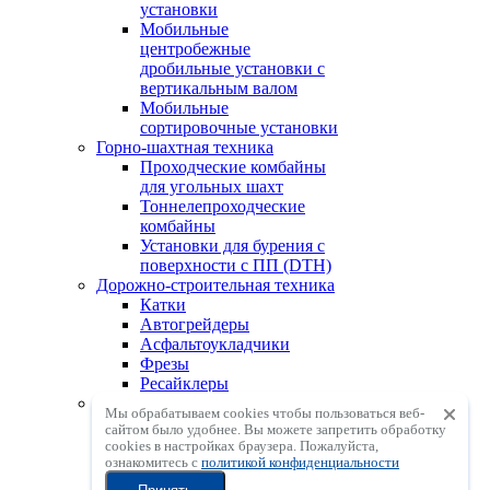
установки
Мобильные
центробежные
дробильные установки с
вертикальным валом
Мобильные
сортировочные установки
Горно-шахтная техника
Проходческие комбайны
для угольных шахт
Тоннелепроходческие
комбайны
Установки для бурения с
поверхности с ПП (DTH)
Дорожно-строительная техника
Катки
Автогрейдеры
Асфальтоукладчики
Фрезы
Ресайклеры
АСУ, ГСУ, БСУ
Мы обрабатываем cookies чтобы пользоваться веб-
Асфальтосмесительные
сайтом было удобнее. Вы можете запретить обработку
установки
сookies в настройках браузера. Пожалуйста,
Грунтосмесительные
ознакомитесь с
политикой конфиденциальности
установки