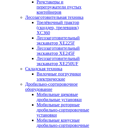
Ричстакеры и
перегружатели пустых
контейнеров
Лесозаготовительная техника
Трелёвочный трактор
(скиддер, трелевщик)
XC360
Лесозаготовительный
экскаватор XE225F
Лесозаготовительный
экскаватор XE245F
Лесозаготовительный
экскаватор XE250UF
Складская техника
Вилочные погрузчики
электрические
Дробильно-сортировочное
оборудование
Мобильные щековые
дробильные установки
Мобильные роторные
дробильно-сортировочные
установки
Мобильные конусные
дробильно-сортировочные