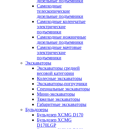
дизельные подъемники
Самоходные
телескопические
дизельные подъемники
Самоходные коленчатые
электрические
подъемники
Самоходные ножничные
дизельные подъемники
Самоходные мачтовые
электрические
подъемники
Экскаваторы
Экскаваторы средней
весовой категории
Колесные экскаваторы
Экскаваторы-погрузчики
Специальные экскаваторы
Мини-экскаваторы
Тяжелые экскаваторы
Габаритные экскаваторы
Бульдозеры
Бульдозер XCMG D170
Бульдозер XCMG
D170LGP