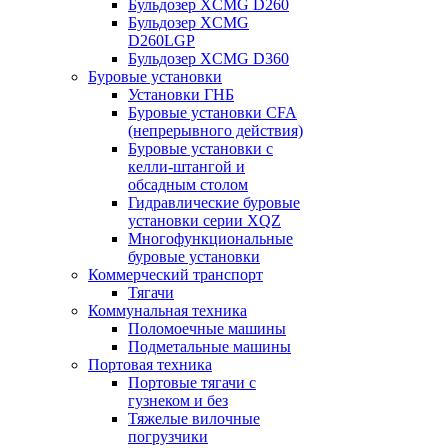
Бульдозер XCMG D260
Бульдозер XCMG
D260LGP
Бульдозер XCMG D360
Буровые установки
Установки ГНБ
Буровые установки CFA
(непрерывного действия)
Буровые установки с
келли-штангой и
обсадным столом
Гидравлические буровые
установки серии XQZ
Многофункциональные
буровые установки
Коммерческий транспорт
Тягачи
Коммунальная техника
Поломоечные машины
Подметальные машины
Портовая техника
Портовые тягачи с
гузнеком и без
Тяжелые вилочные
погрузчики