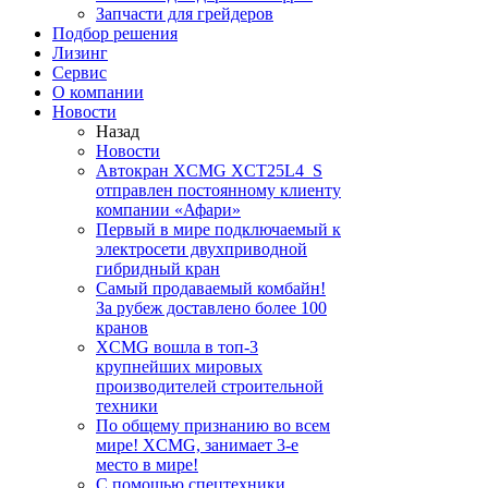
Запчасти для грейдеров
Подбор решения
Лизинг
Сервис
О компании
Новости
Назад
Новости
Автокран XCMG XCT25L4_S
отправлен постоянному клиенту
компании «Афари»
Первый в мире подключаемый к
электросети двухприводной
гибридный кран
Самый продаваемый комбайн!
За рубеж доставлено более 100
кранов
XCMG вошла в топ-3
крупнейших мировых
производителей строительной
техники
По общему признанию во всем
мире! XCMG, занимает 3-е
место в мире!
С помощью спецтехники