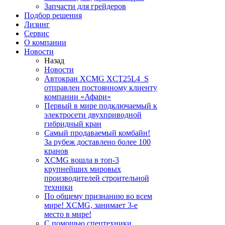
Запчасти для грейдеров
Подбор решения
Лизинг
Сервис
О компании
Новости
Назад
Новости
Автокран XCMG XCT25L4_S
отправлен постоянному клиенту
компании «Афари»
Первый в мире подключаемый к
электросети двухприводной
гибридный кран
Самый продаваемый комбайн!
За рубеж доставлено более 100
кранов
XCMG вошла в топ-3
крупнейших мировых
производителей строительной
техники
По общему признанию во всем
мире! XCMG, занимает 3-е
место в мире!
С помощью спецтехники