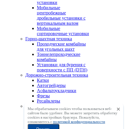
установки
Мобильные
центробежные
дробильные установки с
вертикальным валом
Мобильные
сортировочные установки
Горно-шахтная техника
Проходческие комбайны
для угольных шахт
Тоннелепроходческие
комбайны
Установки для бурения с
поверхности с ПП (DTH)
Дорожно-строительная техника
Катки
Автогрейдеры
Асфальтоукладчики
Фрезы
Ресайклеры
АСУ, ГСУ, БСУ
Мы обрабатываем cookies чтобы пользоваться веб-
Асфальтосмесительные
сайтом было удобнее. Вы можете запретить обработку
установки
сookies в настройках браузера. Пожалуйста,
Грунтосмесительные
ознакомитесь с
политикой конфиденциальности
установки