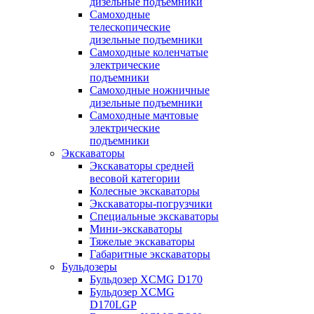
дизельные подъемники
Самоходные
телескопические
дизельные подъемники
Самоходные коленчатые
электрические
подъемники
Самоходные ножничные
дизельные подъемники
Самоходные мачтовые
электрические
подъемники
Экскаваторы
Экскаваторы средней
весовой категории
Колесные экскаваторы
Экскаваторы-погрузчики
Специальные экскаваторы
Мини-экскаваторы
Тяжелые экскаваторы
Габаритные экскаваторы
Бульдозеры
Бульдозер XCMG D170
Бульдозер XCMG
D170LGP