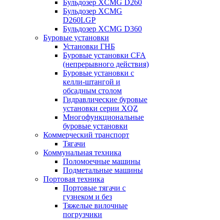
Бульдозер XCMG D260
Бульдозер XCMG
D260LGP
Бульдозер XCMG D360
Буровые установки
Установки ГНБ
Буровые установки CFA
(непрерывного действия)
Буровые установки с
келли-штангой и
обсадным столом
Гидравлические буровые
установки серии XQZ
Многофункциональные
буровые установки
Коммерческий транспорт
Тягачи
Коммунальная техника
Поломоечные машины
Подметальные машины
Портовая техника
Портовые тягачи с
гузнеком и без
Тяжелые вилочные
погрузчики