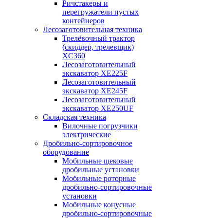
Ричстакеры и
перегружатели пустых
контейнеров
Лесозаготовительная техника
Трелёвочный трактор
(скиддер, трелевщик)
XC360
Лесозаготовительный
экскаватор XE225F
Лесозаготовительный
экскаватор XE245F
Лесозаготовительный
экскаватор XE250UF
Складская техника
Вилочные погрузчики
электрические
Дробильно-сортировочное
оборудование
Мобильные щековые
дробильные установки
Мобильные роторные
дробильно-сортировочные
установки
Мобильные конусные
дробильно-сортировочные