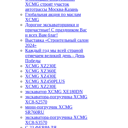
XCMG строят участок
автотрассы Москва-Казань
Глобальная акция по маслам
XCMG
Дорогие экскаваторщики и
причастные! С праздником Вас
и всех Вам благ!
Выставка «Строительный салон
2024»
Каждый год мы всей страной
отмечаем великий день - День
Победы
XCMG XZ230E
XCMG XZ360E
XCMG XZ430E
XCMG XZ450PLUS
XCMG XZ230E
экскаватор XCMG XE180DN
экскаватора-погрузчика XCMG
XC8-S2570
мини-погрузчик XCMG
SR760RU
экскаватора-погрузчика XCMG
XC8-S3570
С 23 ФЕВРАЛЯ